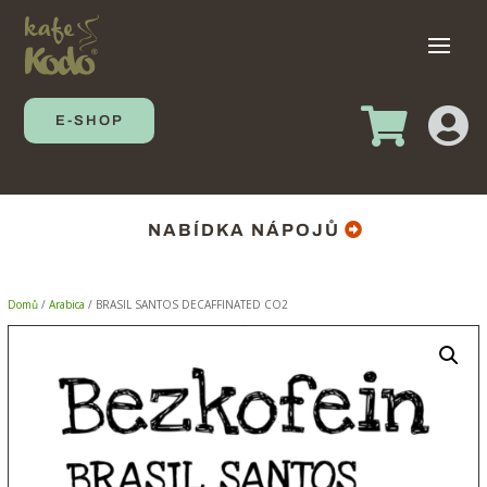


E-SHOP
NABÍDKA NÁPOJŮ
Domů
/
Arabica
/ BRASIL SANTOS DECAFFINATED CO2