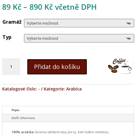
89
Kč
–
890
Kč
včetně DPH
Gramáž
Typ
BRASIL
SANTOS
Přidat do košíku
DECAFFINATED
CO2
množství
Katalogové číslo:
-
Kategorie:
Arabica
Popis
Další informace
100% arabika
Varianta oblíbené kávy pro ty, kteří kofein nemohou.